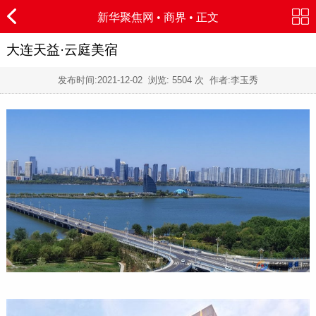
新华聚焦网
•
商界
• 正文
大连天益·云庭美宿
发布时间:
2021-12-02
浏览:
5504 次 作者:李玉秀