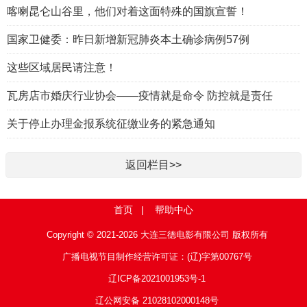
喀喇昆仑山谷里，他们对着这面特殊的国旗宣誓！
国家卫健委：昨日新增新冠肺炎本土确诊病例57例
这些区域居民请注意！
瓦房店市婚庆行业协会——疫情就是命令 防控就是责任
关于停止办理金报系统征缴业务的紧急通知
返回栏目>>
首页
|
帮助中心
Copyright © 2021-2026 大连三德电影有限公司 版权所有
广播电视节目制作经营许可证：(辽)字第00767号
辽ICP备2021001953号-1
辽公网安备 21028102000148号