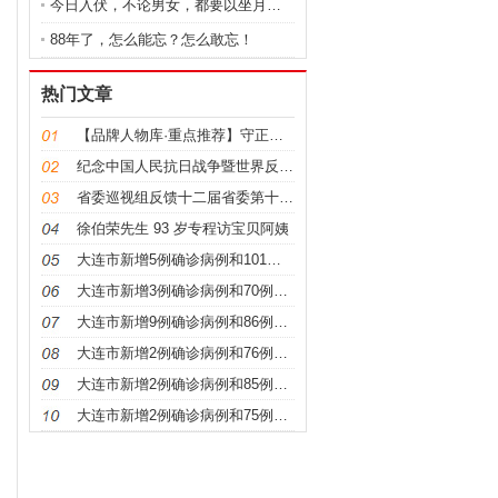
今日入伏，不论男女，都要以坐月子的态度来养生，为家
88年了，怎么能忘？怎么敢忘！
热门文章
【品牌人物库·重点推荐】守正创新，仁心保髋——李红
纪念中国人民抗日战争暨世界反法西斯战争胜利80周年
省委巡视组反馈十二届省委第十二轮巡视情况
徐伯荣先生 93 岁专程访宝贝阿姨
大连市新增5例确诊病例和101例无症状感染者
大连市新增3例确诊病例和70例无症状感染者
大连市新增9例确诊病例和86例无症状感染者
大连市新增2例确诊病例和76例无症状感染者
大连市新增2例确诊病例和85例无症状感染者
大连市新增2例确诊病例和75例无症状感染者