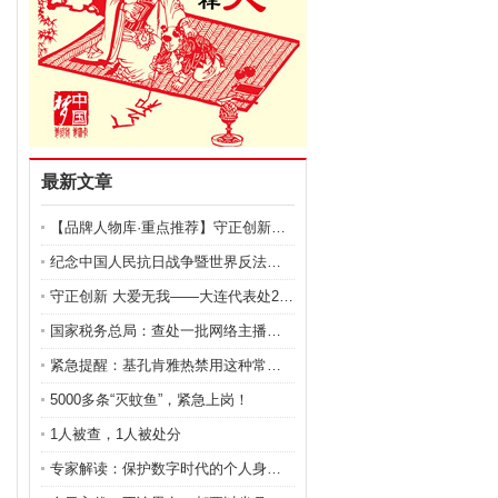
最新文章
【品牌人物库·重点推荐】守正创新，仁心保髋——李红
纪念中国人民抗日战争暨世界反法西斯战争胜利80周年
守正创新 大爱无我——大连代表处2025-2026
国家税务总局：查处一批网络主播、明星艺人偷逃税案件
紧急提醒：基孔肯雅热禁用这种常见药！
5000多条“灭蚊鱼”，紧急上岗！
1人被查，1人被处分
专家解读：保护数字时代的个人身份信息安全