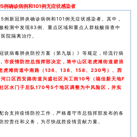
5例确诊病例和101例无症状感染者
增5例新冠肺炎确诊病例和101例无症状感染者。其中，
酸检测中发现83例、重点区域和重点人群核酸筛查中
点医院隔离治疗。
冠状病毒肺炎防控方案（第九版）》等规定，经流行病
，
市疫情防控总指挥部决定，将中山区老虎滩街道碧浪
虎滩街道中南路（136、138、158、230号）、西
沙河口区西安路街道兴盛社区兴工街10号（福佳新天地F
社区水门子后队170号5个地区调整为中风险区，并实
配合支持疫情防控工作，严格遵守
市总指挥部发布的各
防控责任和义务，为尽快战胜疫情贡献力量。