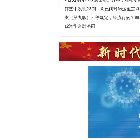
和101例无症状感染者。其中，在密
筛查中发现23例，均已闭环转运至定
案（第九版）》等规定，经流行病学调
虎滩街道碧浪园