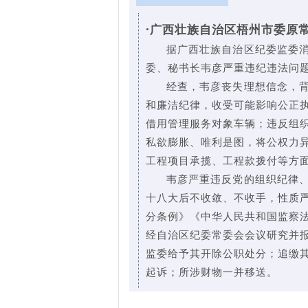
·
广西壮族自治区梧州市委原
据广西壮族自治区纪委监委
委、秘书长韦彦严重违纪违法问
经查，韦彦丧失理想信念，
和廉洁纪律，收受可能影响公正
借用管理服务对象车辆；违反组
私欲膨胀、唯利是图，将公权力
工程项目承揽、工程款拨付等方
韦彦严重违反党的组织纪律
十八大后不收敛、不收手，性质
分条例》《中华人民共和国监察
经自治区纪委常委会会议研究并
监委给予其开除公职处分；追缴
起诉；所涉财物一并移送。