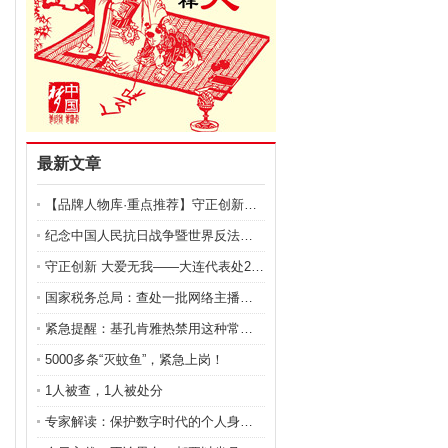
最新文章
【品牌人物库·重点推荐】守正创新，仁心保髋——李红
纪念中国人民抗日战争暨世界反法西斯战争胜利80周年
守正创新 大爱无我——大连代表处2025-2026
国家税务总局：查处一批网络主播、明星艺人偷逃税案件
紧急提醒：基孔肯雅热禁用这种常见药！
5000多条“灭蚊鱼”，紧急上岗！
1人被查，1人被处分
专家解读：保护数字时代的个人身份信息安全