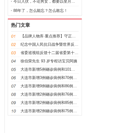
今日入伏，不论男女，都要以坐月子的态度来养生，为家
88年了，怎么能忘？怎么敢忘！
热门文章
【品牌人物库·重点推荐】守正创新，仁心保髋——李红
纪念中国人民抗日战争暨世界反法西斯战争胜利80周年
省委巡视组反馈十二届省委第十二轮巡视情况
徐伯荣先生 93 岁专程访宝贝阿姨
大连市新增5例确诊病例和101例无症状感染者
大连市新增3例确诊病例和70例无症状感染者
大连市新增9例确诊病例和86例无症状感染者
大连市新增2例确诊病例和76例无症状感染者
大连市新增2例确诊病例和85例无症状感染者
大连市新增2例确诊病例和75例无症状感染者