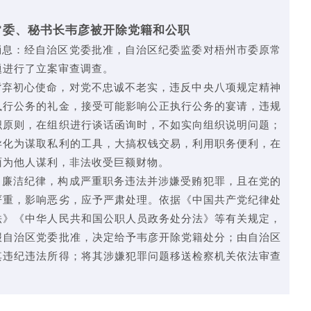
常委、秘书长韦彦被开除党籍和公职
消息：经自治区党委批准，自治区纪委监委对梧州市委原常
题进行了立案审查调查。
背弃初心使命，对党不忠诚不老实，违反中央八项规定精神
执行公务的礼金，接受可能影响公正执行公务的宴请，违规
织原则，在组织进行谈话函询时，不如实向组织说明问题；
异化为谋取私利的工具，大搞权钱交易，利用职务便利，在
面为他人谋利，非法收受巨额财物。
、廉洁纪律，构成严重职务违法并涉嫌受贿犯罪，且在党的
严重，影响恶劣，应予严肃处理。依据《中国共产党纪律处
法》《中华人民共和国公职人员政务处分法》等有关规定，
报自治区党委批准，决定给予韦彦开除党籍处分；由自治区
其违纪违法所得；将其涉嫌犯罪问题移送检察机关依法审查