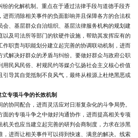
纷的化解机制。重点在于通过法律手段与道德手段齐
，进而消除相关事件的负面影响并且保障各方的合法权
员会、基层群众自治组织、基层法律服务机构的规划建
庭以及司法所等部门的软硬件设施，帮助其发挥应有的
工作职责与职能划分建立起完善的协调联动机制，进而
方式解决好群众的矛盾与纠纷。要做好群众与政府公职
利用民风民俗、村规民约等媒介弘扬社会主义核心价值
且引导其自觉抵制不良风气，最终从根源上杜绝黑恶或
建立专项斗争的长效机制
间的协同配合，进而灵活应对日渐复杂化的斗争局势。
方面的专项斗争之中做好沟通协作，进而提高相关专项
法机关也应当建立起完善的研判会商制度，力求在涉黑
准，进而让相关事件可以得到快速、满意的解决。线索