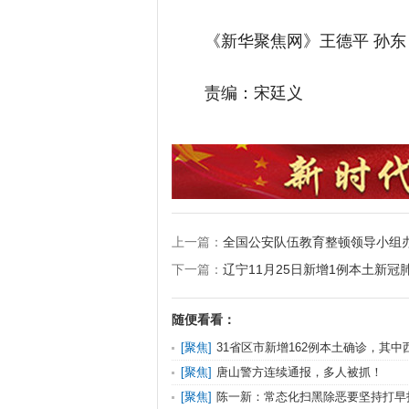
《新华聚焦网》王德平 孙东
责编：宋廷义
上一篇：
全国公安队伍教育整顿领导小组
下一篇：
辽宁11月25日新增1例本土新
随便看看：
[
聚焦
]
31省区市新增162例本土确诊，其中西
[
聚焦
]
唐山警方连续通报，多人被抓！
[
聚焦
]
陈一新：常态化扫黑除恶要坚持打早