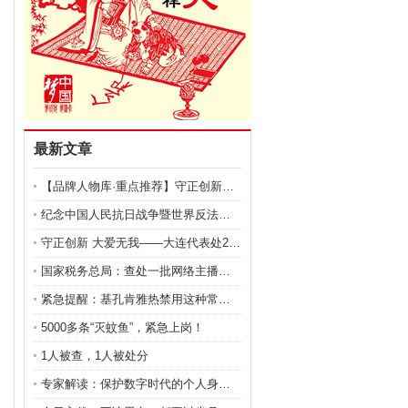
最新文章
【品牌人物库·重点推荐】守正创新，仁心保髋——李红
纪念中国人民抗日战争暨世界反法西斯战争胜利80周年
守正创新 大爱无我——大连代表处2025-2026
国家税务总局：查处一批网络主播、明星艺人偷逃税案件
紧急提醒：基孔肯雅热禁用这种常见药！
5000多条“灭蚊鱼”，紧急上岗！
1人被查，1人被处分
专家解读：保护数字时代的个人身份信息安全