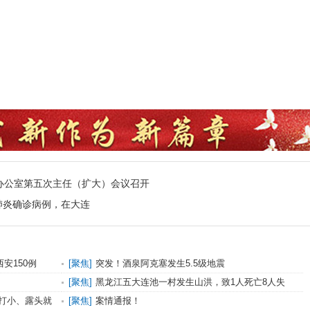
办公室第五次主任（扩大）会议召开
冠肺炎确诊病例，在大连
安150例
[
聚焦
]
突发！酒泉阿克塞发生5.5级地震
[
聚焦
]
黑龙江五大连池一村发生山洪，致1人死亡8人失
联！
打小、露头就
[
聚焦
]
案情通报！