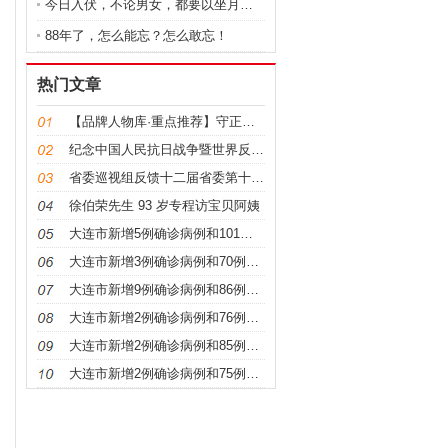
今日入伏，不论男女，都要以坐月子的态度来养生，为家
88年了，怎么能忘？怎么敢忘！
热门文章
【品牌人物库·重点推荐】守正创新，仁心保髋——李红
纪念中国人民抗日战争暨世界反法西斯战争胜利80周年
省委巡视组反馈十二届省委第十二轮巡视情况
徐伯荣先生 93 岁专程访宝贝阿姨
大连市新增5例确诊病例和101例无症状感染者
大连市新增3例确诊病例和70例无症状感染者
大连市新增9例确诊病例和86例无症状感染者
大连市新增2例确诊病例和76例无症状感染者
大连市新增2例确诊病例和85例无症状感染者
大连市新增2例确诊病例和75例无症状感染者