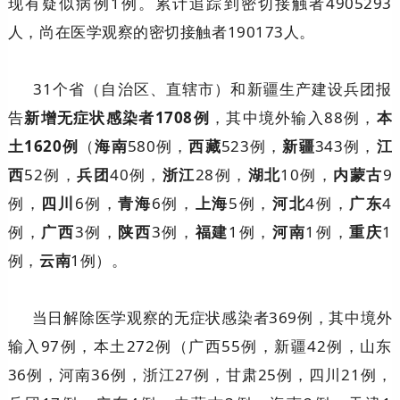
现有疑似病例1例。累计追踪到密切接触者4905293
人，尚在医学观察的密切接触者190173人。
31个省（自治区、直辖市）和新疆生产建设兵团报
告
新增无症状感染者1708例
，其中境外输入88例，
本
土1620例
（
海南
580例，
西藏
523例，
新疆
343例，
江
西
52例，
兵团
40例，
浙江
28例，
湖北
10例，
内蒙古
9
例，
四川
6例，
青海
6例，
上海
5例，
河北
4例，
广东
4
例，
广西
3例，
陕西
3例，
福建
1例，
河南
1例，
重庆
1
例，
云南
1例）。
当日解除医学观察的无症状感染者369例，其中境外
输入97例，本土272例（广西55例，新疆42例，山东
36例，河南36例，浙江27例，甘肃25例，四川21例，