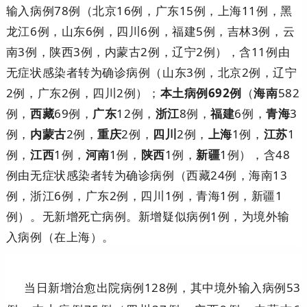
输入病例78例（北京16例，广东15例，上海11例，黑
龙江6例，山东6例，四川6例，福建5例，吉林3例，云
南3例，陕西3例，内蒙古2例，辽宁2例），含11例由
无症状感染者转为确诊病例（山东3例，北京2例，辽宁
2例，广东2例，四川2例）；
本土病例692例
（
海南
582
例，
西藏
69例，
广东
12例，
浙江
8例，
福建
6例，
青海
3
例，
内蒙古
2例，
重庆
2例，
四川
2例，
上海
1例，
江苏
1
例，
江西
1例，
河南
1例，
陕西
1例，
新疆
1例），含48
例由无症状感染者转为确诊病例（西藏24例，海南13
例，浙江6例，广东2例，四川1例，青海1例，新疆1
例）。无新增死亡病例。新增疑似病例1例，为境外输
入病例（在上海）。
当日新增治愈出院病例128例，其中境外输入病例53