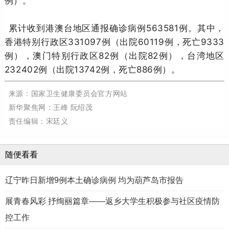
例）。
累计收到港澳台地区通报确诊病例563581例。其中，
香港特别行政区331097例（出院60119例，死亡9333
例），澳门特别行政区82例（出院82例），台湾地区
232402例（出院13742例，死亡886例）。
来源：国家卫生健康委员会官方网站
新华聚焦网：王峰 阮绍茂
责任编辑：宋廷义
随便看看
辽宁昨日新增9例本土确诊病例 均为葫芦岛市报告
展青春风彩 抒绚丽篇章——返乡大学生积极参与社区疫情防
控工作