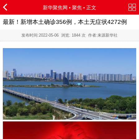
新华聚焦网
•
聚焦
• 正文
最新！新增本土确诊356例，本土无症状4272例
发布时间:
2022-05-06
浏览:
1844 次 作者:来源新华社