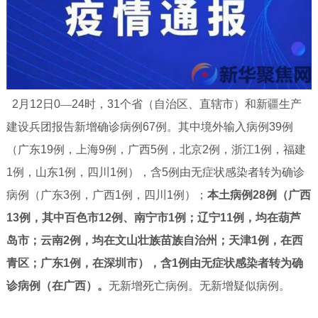
2
月
12
日
0
—
24
时，
31
个省（自治区、直辖市）和新疆生产
建设兵团报告新增确诊病例
67
例。其中境外输入病例
39
例
（广东
19
例，上海
9
例，广西
5
例，北京
2
例，浙江
1
例，福建
1
例，山东
1
例，四川
1
例），含
5
例由无症状感染者转为确诊
病例（广东
3
例，广西
1
例，四川
1
例）；
本土病例
28
例（广西
13
例，其中百色市
12
例、南宁市
1
例；辽宁
11
例，均在葫芦
岛市；云南
2
例，均在文山壮族苗族自治州；天津
1
例，在西
青区；广东
1
例，在深圳市），含
1
例由无症状感染者转为确
诊病例（在广西）。
无新增死亡病例。无新增疑似病例。