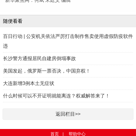
新华聚焦网：何斌 宋廷义 编辑
随便看看
百日行动 | 公安机关依法严厉打击制作售卖使用虚假防疫软件
违
长沙警方通报居民自建房倒塌事故
美国发起，俄罗斯一票否决，中国弃权！
大连新增3例本土无症状
什么时候可以不开证明就能离连？权威解答来了！
返回栏目>>
首页
|
帮助中心