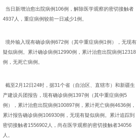
当日新增治愈出院病例
106
例，解除医学观察的密切接触者
4937
人，重症病例较前一日减少
1
例。
境外输入现有确诊病例
672
例（其中重症病例
1
例），无现有
疑似病例。累计确诊病例
12990
例，累计治愈出院病例
12318
例，无死亡病例。
截至
2
月
12
日
24
时，据
31
个省（自治区、直辖市）和新疆生
产建设兵团报告，现有确诊病例
1397
例（其中重症病例
5
例），累计治愈出院病例
100897
例，累计死亡病例
4636
例，
累计报告确诊病例
106930
例，无现有疑似病例。累计追踪到
密切接触者
1556902
人，尚在医学观察的密切接触者
34056
人。