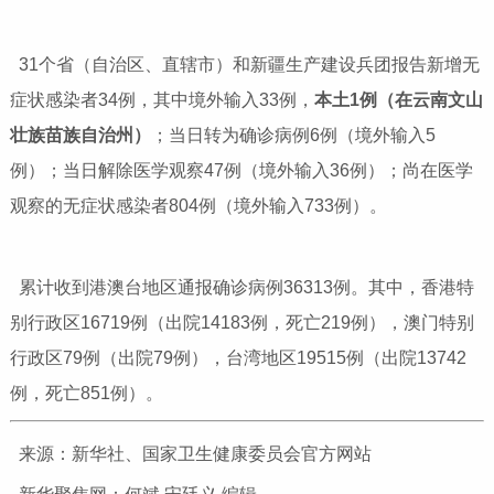
31
个省（自治区、直辖市）和新疆生产建设兵团报告新增无
症状感染者
34
例，其中境外输入
33
例，
本土
1
例（在云南文山
壮族苗族自治州）
；当日转为确诊病例
6
例（境外输入
5
例）；当日解除医学观察
47
例（境外输入
36
例）；尚在医学
观察的无症状感染者
804
例（境外输入
733
例）。
累计收到港澳台地区通报确诊病例
36313
例。其中，香港特
别行政区
16719
例（出院
14183
例，死亡
219
例），澳门特别
行政区
79
例（出院
79
例），台湾地区
19515
例（出院
13742
例，死亡
851
例）。
来源：新华社、国家卫生健康委员会官方网站