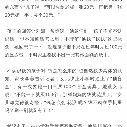
的东西？”儿子说：“可以先给老板一张20元，再把另一张
20元撕一半，凑个30元。”
孩子的回答让刘姗非常惊讶。她意识到，孩子不光不认
识钱，也不知道钱怎么用，不理解“换钱”“找钱”这些概
念。她回想了一下，发现孩子似乎只在过年时见过100元
的压岁钱，平时家里都找不出一张其他面额的纸币。
不认识钱的孩子对“钱是怎么来的”也自然缺少具体的认
知。家长李薇告诉记者，女儿快上小学时迷上了“抽盲
盒”，有一次要她一口气买100个盲盒玩具。她跟女儿
说：“不能一下就买100个，那样妈妈的钱就花没了。”女
儿却觉得很奇怪：“钱怎么会‘花没’呢？钱不就在手机里
吗？刷一刷就又有了！”
武汉市天一街小学数学教师聂鹏记得，他是1986年上小